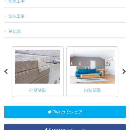
防水工事
塗装工事
豆知識
壁塗装
内装塗装
無料雨漏り診断
Twitterでシェア