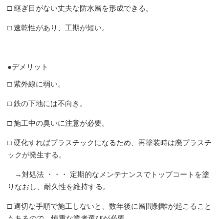
□ 継ぎ目がない丈夫な防水層を形成できる。
□ 速乾性があり、工期が短い。
●デメリット
□ 紫外線に弱い。
□ 鉄の下地には不向き。
□ 施工中の臭いに注意が必要。
□ 硬化すればプラスチックになるため、再塗装時は廃プラスチ
ックが発生する。
→対処法 ・・・ 定期的なメンテナンスでトップコートを塗
りなおし、耐久性を維持する。
□ 適切な手順で施工しないと、数年後に層間剝離が起こること
もあるので、慎重な業者選びが必要。