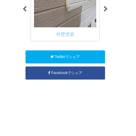
装
内装塗装
無料雨
Twitterでシェア
Facebookでシェア